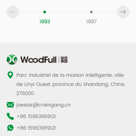
1993
1997
2
Parc industriel de la maison intelligente, ville
de Linyi Ouest, province du Shandong, Chine,
276000
joestar@cnxingang.cn
+86 15963969121
+86 15963969121